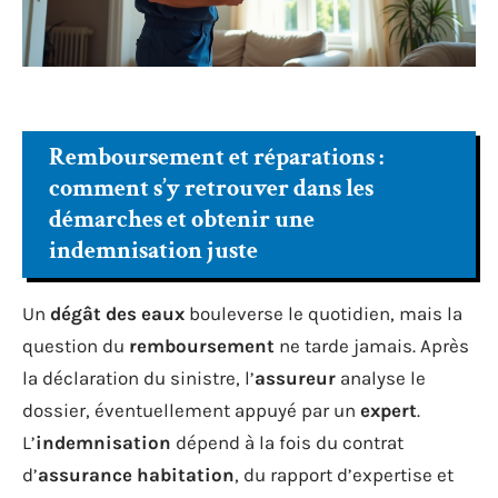
Remboursement et réparations :
comment s’y retrouver dans les
démarches et obtenir une
indemnisation juste
Un
dégât des eaux
bouleverse le quotidien, mais la
question du
remboursement
ne tarde jamais. Après
la déclaration du sinistre, l’
assureur
analyse le
dossier, éventuellement appuyé par un
expert
.
L’
indemnisation
dépend à la fois du contrat
d’
assurance habitation
, du rapport d’expertise et